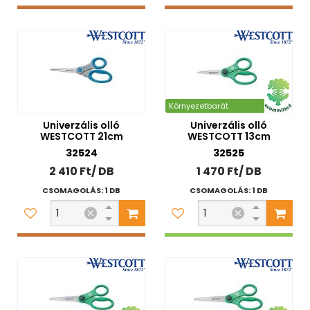
Környezetbarát
Univerzális olló
Univerzális olló
WESTCOTT 21cm
WESTCOTT 13cm
32524
32525
2 410 Ft/ DB
1 470 Ft/ DB
CSOMAGOLÁS: 1 DB
CSOMAGOLÁS: 1 DB