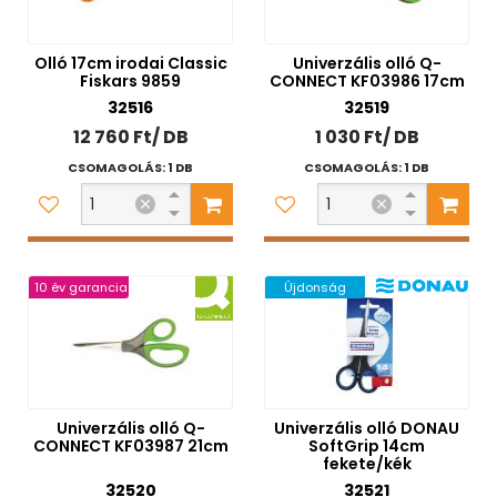
Olló 17cm irodai Classic
Univerzális olló Q-
Fiskars 9859
CONNECT KF03986 17cm
32516
32519
12 760 Ft/ DB
1 030 Ft/ DB
CSOMAGOLÁS: 1 DB
CSOMAGOLÁS: 1 DB
10 év garancia
Újdonság
Univerzális olló Q-
Univerzális olló DONAU
CONNECT KF03987 21cm
SoftGrip 14cm
fekete/kék
32520
32521