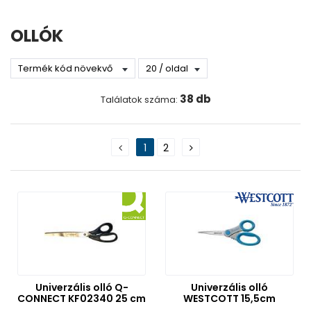
Környezetbarát termékek
Akciós termékek
OLLÓK
Promóciós termékek
Újdonságok
Kifutó termékek
38 db
Találatok száma:
Gyártó
CLAUSS
DONAU
1
2
FISKARS
Q-CONNECT
Nettó ár
WESTCOTT
0 Ft
20 000 Ft
Szűrés
Univerzális olló Q-
Univerzális olló
CONNECT KF02340 25 cm
WESTCOTT 15,5cm
Szűrési feltételek törlése