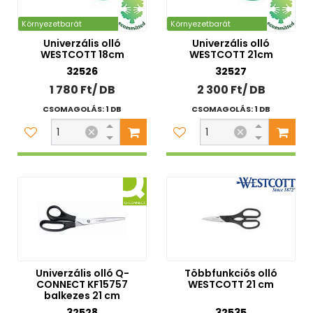
Környezetbarát
Környezetbarát
Univerzális olló
Univerzális olló
WESTCOTT 18cm
WESTCOTT 21cm
32526
32527
1 780 Ft/ DB
2 300 Ft/ DB
CSOMAGOLÁS: 1 DB
CSOMAGOLÁS: 1 DB
Univerzális olló Q-
Többfunkciós olló
CONNECT KF15757
WESTCOTT 21 cm
balkezes 21 cm
32528
32535