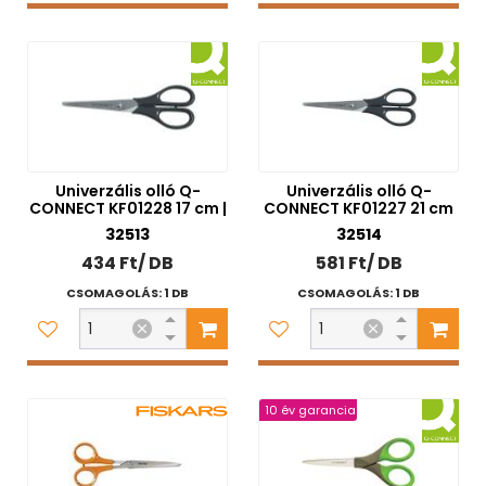
Univerzális olló Q-
Univerzális olló Q-
CONNECT KF01228 17 cm |
CONNECT KF01227 21 cm
32513
32514
434 Ft/ DB
581 Ft/ DB
CSOMAGOLÁS: 1 DB
CSOMAGOLÁS: 1 DB
10 év garancia