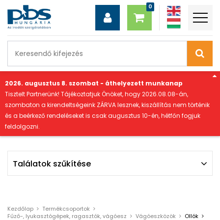
"
2026. augusztus 8. szombat - áthelyezett munkanap
Tisztelt Partnerünk! Tájékoztatjuk Önöket, hogy 2026.08.08-án,
szombaton a kirendeltségeink ZÁRVA lesznek, kiszállítás nem történik
és a beérkező rendeléseket is csak augusztus 10-én, hétfőn fogjuk
feldolgozni.
Találatok szűkítése
Szűrés
Szűrési feltételek törlése
Kezdőlap
Termékcsoportok
Fűző-, lyukasztógépek, ragasztók, vágóesz
Vágóeszközök
Ollók