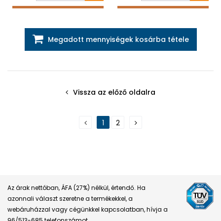
Megadott mennyiségek kosárba tétele
Vissza az előző oldalra
1
2
Az árak nettóban, ÁFA (27%) nélkül, értendő. Ha
azonnali választ szeretne a termékekkel, a
webáruházzal vagy cégünkkel kapcsolatban, hívja a
96/513-685 telefonszámot.