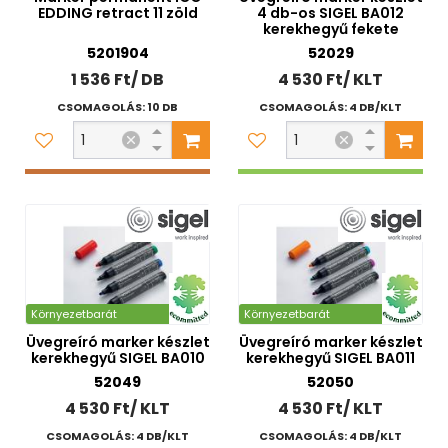
EDDING retract 11 zöld
4 db-os SIGEL BA012
kerekhegyű fekete
5201904
52029
1 536 Ft/ DB
4 530 Ft/ KLT
CSOMAGOLÁS: 10 DB
CSOMAGOLÁS: 4 DB/KLT
Környezetbarát
Környezetbarát
Üvegreíró marker készlet
Üvegreíró marker készlet
kerekhegyű SIGEL BA010
kerekhegyű SIGEL BA011
52049
52050
4 530 Ft/ KLT
4 530 Ft/ KLT
CSOMAGOLÁS: 4 DB/KLT
CSOMAGOLÁS: 4 DB/KLT