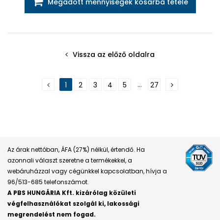
Megadott mennyiségek kosárba tétele
Vissza az előző oldalra
...
1
2
3
4
5
27
Az árak nettóban, ÁFA (27%) nélkül, értendő. Ha
azonnali választ szeretne a termékekkel, a
webáruházzal vagy cégünkkel kapcsolatban, hívja a
96/513-685 telefonszámot.
A PBS HUNGÁRIA Kft. kizárólag közületi
végfelhasználókat szolgál ki, lakossági
megrendelést nem fogad.