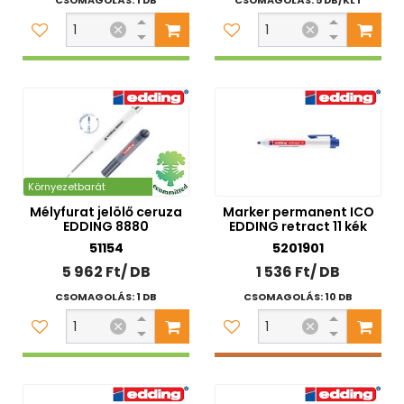
CSOMAGOLÁS: 1 DB
CSOMAGOLÁS: 5 DB/KLT
Nettó ár
0 Ft
20 000 Ft
Szűrés
Szűrési feltételek törlése
Környezetbarát
Mélyfurat jelölő ceruza
Marker permanent ICO
EDDING 8880
EDDING retract 11 kék
51154
5201901
5 962 Ft/ DB
1 536 Ft/ DB
CSOMAGOLÁS: 1 DB
CSOMAGOLÁS: 10 DB