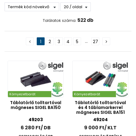
Újdonságok
Kifutó termékek
522 db
Találatok száma:
Gyártó
EDDING
ICO
...
1
2
3
4
5
27
PENTEL
PILOT
Hegykialakítás
Q-CONNECT
SIGEL
Ecset
UNI
Kerekített
Kétvégű
Környezetbarát
Környezetbarát
Tűhegyű
Táblatörlő tolltartóval
Táblatörlő tolltartóval
Vágott
mágneses SIGEL BA150
és 4 táblamarkerrel
mágneses SIGEL BA151
Kiszerelés
49203
49204
Darabos
6 280 Ft/ DB
9 000 Ft/ KLT
Készlet