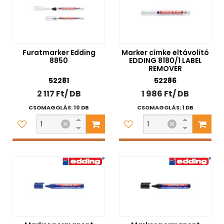
Furatmarker Edding
Marker címke eltávolító
8850
EDDING 8180/1 LABEL
REMOVER
52281
52286
2 117 Ft/ DB
1 986 Ft/ DB
CSOMAGOLÁS: 10 DB
CSOMAGOLÁS: 1 DB