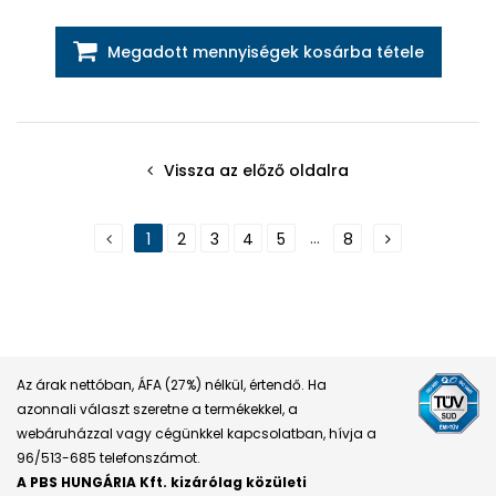
Megadott mennyiségek kosárba tétele
Vissza az előző oldalra
...
1
2
3
4
5
8
Az árak nettóban, ÁFA (27%) nélkül, értendő. Ha
azonnali választ szeretne a termékekkel, a
webáruházzal vagy cégünkkel kapcsolatban, hívja a
96/513-685 telefonszámot.
A PBS HUNGÁRIA Kft. kizárólag közületi