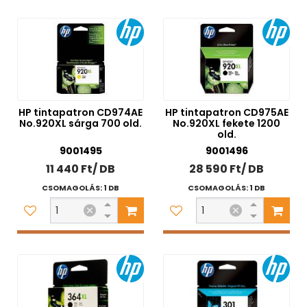
HP tintapatron CD974AE
HP tintapatron CD975AE
No.920XL sárga 700 old.
No.920XL fekete 1200
old.
9001495
9001496
11 440 Ft/ DB
28 590 Ft/ DB
CSOMAGOLÁS: 1 DB
CSOMAGOLÁS: 1 DB