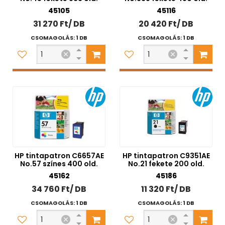
Tintapatron
45105
45116
0 Ft
200 000 Ft
31 270 Ft/ DB
20 420 Ft/ DB
CSOMAGOLÁS: 1 DB
CSOMAGOLÁS: 1 DB
Szűrés
Szűrési feltételek törlése
HP tintapatron C6657AE
HP tintapatron C9351AE
No.57 színes 400 old.
No.21 fekete 200 old.
45162
45186
34 760 Ft/ DB
11 320 Ft/ DB
CSOMAGOLÁS: 1 DB
CSOMAGOLÁS: 1 DB