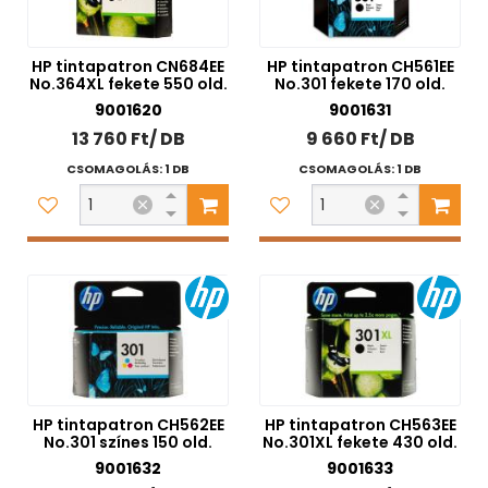
HP tintapatron CN684EE
HP tintapatron CH561EE
No.364XL fekete 550 old.
No.301 fekete 170 old.
9001620
9001631
13 760 Ft/ DB
9 660 Ft/ DB
CSOMAGOLÁS: 1 DB
CSOMAGOLÁS: 1 DB
HP tintapatron CH562EE
HP tintapatron CH563EE
No.301 színes 150 old.
No.301XL fekete 430 old.
9001632
9001633