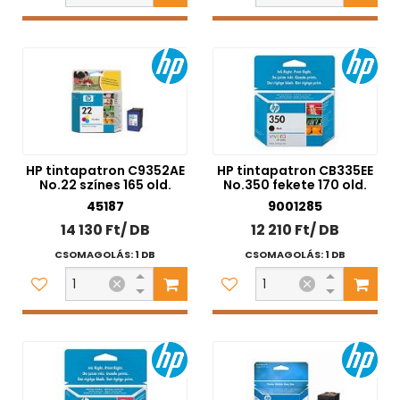
HP tintapatron C9352AE
HP tintapatron CB335EE
No.22 színes 165 old.
No.350 fekete 170 old.
45187
9001285
14 130 Ft/ DB
12 210 Ft/ DB
CSOMAGOLÁS: 1 DB
CSOMAGOLÁS: 1 DB