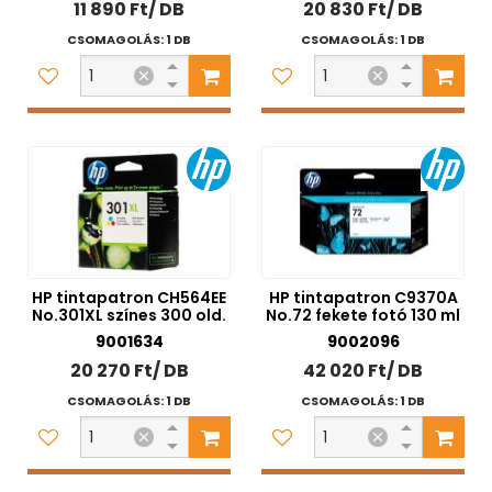
11 890 Ft/ DB
20 830 Ft/ DB
CSOMAGOLÁS: 1 DB
CSOMAGOLÁS: 1 DB
HP tintapatron CH564EE
HP tintapatron C9370A
No.301XL színes 300 old.
No.72 fekete fotó 130 ml
9001634
9002096
20 270 Ft/ DB
42 020 Ft/ DB
CSOMAGOLÁS: 1 DB
CSOMAGOLÁS: 1 DB