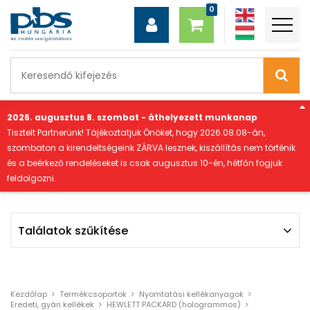
"
2026. augusztus 8. szombat - áthelyezett munkanap
Tisztelt Partnerünk! Tájékoztatjuk Önöket, hogy 2026.08.08-án,
szombaton a kirendeltségeink ZÁRVA lesznek, kiszállítás nem történik
és a beérkező rendeléseket is csak augusztus 10-én, hétfőn fogjuk
feldolgozni.
Találatok szűkítése
Szűrés
Szűrési feltételek törlése
Kezdőlap
Termékcsoportok
Nyomtatási kellékanyagok
Eredeti, gyári kellékek
HEWLETT PACKARD (hologrammos)