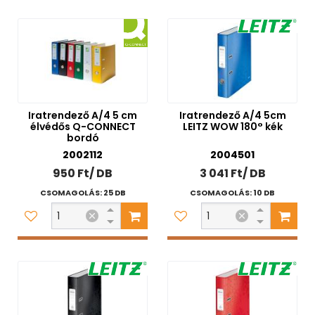
Iratrendező A/4 5 cm
Iratrendező A/4 5cm
élvédős Q-CONNECT
LEITZ WOW 180° kék
bordó
2002112
2004501
950 Ft/ DB
3 041 Ft/ DB
CSOMAGOLÁS: 25 DB
CSOMAGOLÁS: 10 DB