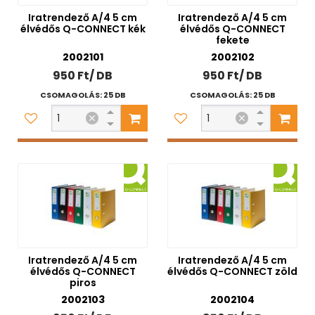
A/8
Iratrendező A/4 5 cm
Iratrendező A/4 5 cm
élvédős Q-CONNECT kék
élvédős Q-CONNECT
54x86mm
Nettó ár
fekete
60x90mm
2002101
2002102
0 Ft
4 000 Ft
64x75mm
950 Ft/ DB
950 Ft/ DB
65x95mm
CSOMAGOLÁS: 25 DB
CSOMAGOLÁS: 25 DB
75x105mm
Szűrés
80x120mm
83x113mm
Szűrési feltételek törlése
A/0
A/0+
A/1
A/1+
A/3+
B/5
B/6
Iratrendező A/4 5 cm
Iratrendező A/4 5 cm
DL
élvédős Q-CONNECT
élvédős Q-CONNECT zöld
piros
SRA/3
2002103
2002104