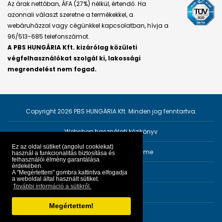
Az árak nettóban, ÁFA (27%) nélkül, értendő. Ha
azonnali választ szeretne a termékekkel, a
webáruházzal vagy cégünkkel kapcsolatban, hívja a
96/513-685 telefonszámot.
A PBS HUNGÁRIA Kft. kizárólag közületi
végfelhasználókat szolgál ki, lakossági
megrendelést nem fogad.
Copyright 2026 PBS HUNGÁRIA Kft. Minden jog fenntartva.
Webshop használati kézikönyv
Ez az oldal sütiket (angolul cookiekat)
Személyes adatok védelme
használ a funkcionalitás biztosítása és
felhasználói élmény garantálása
érdekében.
Impresszum
A "Megértettem" gombra kattintva elfogadja
a weboldal által használt sütiket.
További információ a sütikről.
ÁSZF
Megértettem!
Fejlesztő:
PRGroup