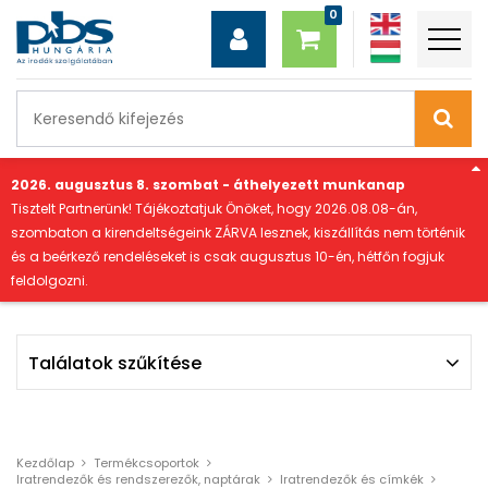
"
2026. augusztus 8. szombat - áthelyezett munkanap
Tisztelt Partnerünk! Tájékoztatjuk Önöket, hogy 2026.08.08-án,
szombaton a kirendeltségeink ZÁRVA lesznek, kiszállítás nem történik
és a beérkező rendeléseket is csak augusztus 10-én, hétfőn fogjuk
feldolgozni.
Találatok szűkítése
Szűrés
Szűrési feltételek törlése
Kezdőlap
Termékcsoportok
Iratrendezők és rendszerezők, naptárak
Iratrendezők és címkék