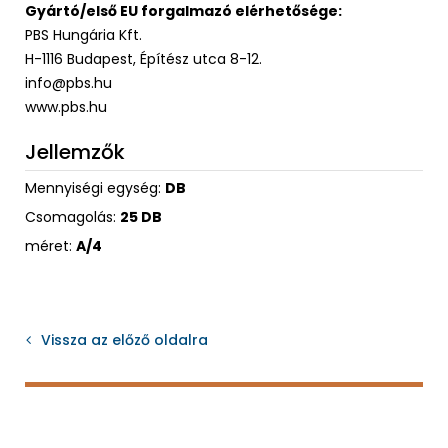
Gyártó/első EU forgalmazó elérhetősége:
PBS Hungária Kft.
H-1116 Budapest, Építész utca 8-12.
info@pbs.hu
www.pbs.hu
Jellemzők
Mennyiségi egység:
DB
Csomagolás:
25 DB
méret:
A/4
Vissza az előző oldalra