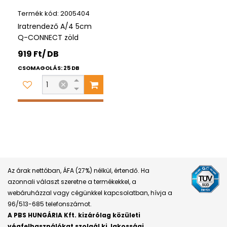
2005404
Iratrendező A/4 5cm
Q-CONNECT zöld
919 Ft/ DB
CSOMAGOLÁS: 25 DB
Az árak nettóban, ÁFA (27%) nélkül, értendő. Ha
azonnali választ szeretne a termékekkel, a
webáruházzal vagy cégünkkel kapcsolatban, hívja a
96/513-685 telefonszámot.
A PBS HUNGÁRIA Kft. kizárólag közületi
végfelhasználókat szolgál ki, lakossági