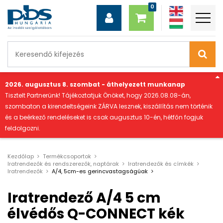
"
2026. augusztus 8. szombat - áthelyezett munkanap
Tisztelt Partnerünk! Tájékoztatjuk Önöket, hogy 2026.08.08-án,
szombaton a kirendeltségeink ZÁRVA lesznek, kiszállítás nem történik
és a beérkező rendeléseket is csak augusztus 10-én, hétfőn fogjuk
feldolgozni.
Kezdőlap
Termékcsoportok
Iratrendezők és rendszerezők, naptárak
Iratrendezők és címkék
Iratrendezők
A/4, 5cm-es gerincvastagságúak
Iratrendező A/4 5 cm
élvédős Q-CONNECT kék