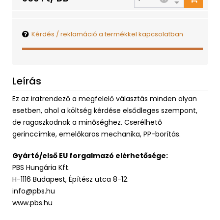
Kérdés / reklamáció a termékkel kapcsolatban
Leírás
Ez az iratrendező a megfelelő választás minden olyan
esetben, ahol a költség kérdése elsődleges szempont,
de ragaszkodnak a minőséghez. Cserélhető
gerinccímke, emelőkaros mechanika, PP-borítás.
Gyártó/első EU forgalmazó elérhetősége:
PBS Hungária Kft.
H-1116 Budapest, Építész utca 8-12.
info@pbs.hu
www.pbs.hu