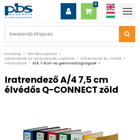
Kezdőlap
Termékcsoportok
Iratrendezők és rendszerezők, naptárak
Iratrendezők és címkék
Iratrendezők
A/4, 7-8cm-es gerincvastagságúak
Iratrendező A/4 7,5 cm
élvédős Q-CONNECT zöld