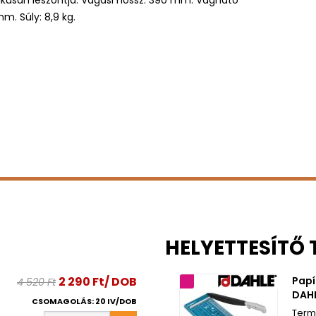
kusan leszorítja. Vágási hossz: 390 mm. Vágható
. Súly: 8,9 kg.
HELYETTESÍTŐ
2 290 Ft/ DOB
Papí
4 520 Ft
2 év garancia
DAHL
CSOMAGOLÁS: 20 IV/DOB