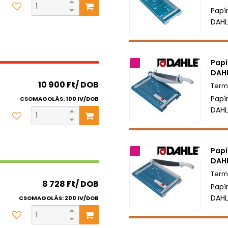
Papí
DAHL
Papí
5 év garancia
DAHL
10 900 Ft/ DOB
Papí
CSOMAGOLÁS: 100 IV/DOB
DAHL
Papí
2 év garancia
DAHL
8 728 Ft/ DOB
Papí
DAHL
CSOMAGOLÁS: 200 IV/DOB