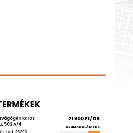
 TERMÉKEK
rvágógép karos
21 900 Ft/ DB
E 502 A/4
CSOMAGOLÁS: 5 DB
46203