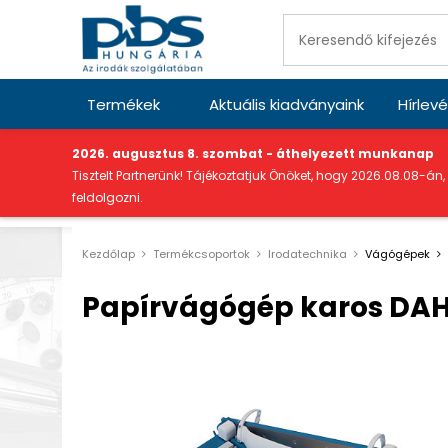
Termékek
Aktuális kiadványaink
Hírlevé
"
2026. augusztus 8. szombat - áthelyezett munkanap
Tisztelt Partnerünk! Tájékoztatjuk Önöket, hogy 2026.08.08-án,
feldolgozni.
Kezdőlap
Termékcsoportok
Irodatechnika
Vágógépek
Papírvágógép karos DAH