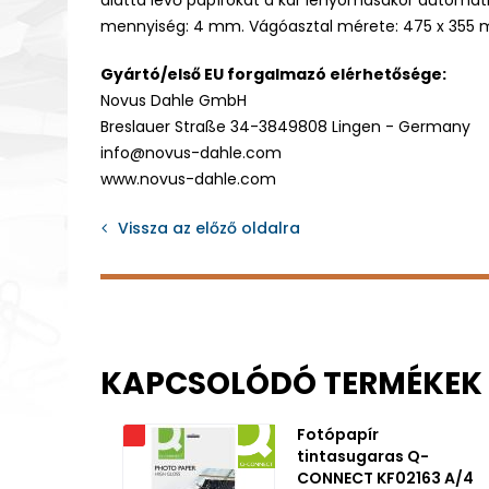
alatta levő papírokat a kar lenyomásakor automati
mennyiség: 4 mm. Vágóasztal mérete: 475 x 355 mm
Gyártó/első EU forgalmazó elérhetősége:
Novus Dahle GmbH
Breslauer Straße 34-3849808 Lingen - Germany
info@novus-dahle.com
www.novus-dahle.com
Vissza az előző oldalra
KAPCSOLÓDÓ TERMÉKEK
Fotópapír
Akciós
tintasugaras Q-
CONNECT KF02163 A/4