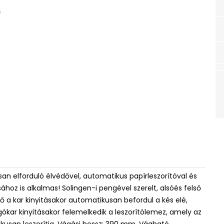
an elforduló élvédővel, automatikus papírleszorítóval és
ához is alkalmas! Solingen-i pengével szerelt, alsóés felső
dő a kar kinyitásakor automatikusan befordul a kés elé,
ókar kinyitásakor felemelkedik a leszorítólemez, amely az