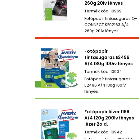
260g 20ív fényes
10969
Fotópapír tintasugaras Q-
CONNECT KF02163 A/4
260g 20ív fényes
Fotópapír
tintasugaras E2496
A/4 180g 100ív fényes
10904
Fotópapír tintasugaras
ezetbarát
E2496 A/4 180g 100ív
fényes
Fotópapír lézer 1198
A/4 120g 200ív fényes
lézer 2old.
10942