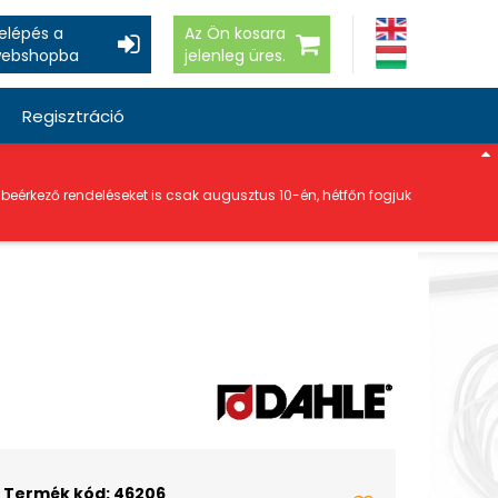
elépés a
Az Ön kosara
ebshopba
jelenleg üres.
Regisztráció
a beérkező rendeléseket is csak augusztus 10-én, hétfőn fogjuk
Termék kód: 46206