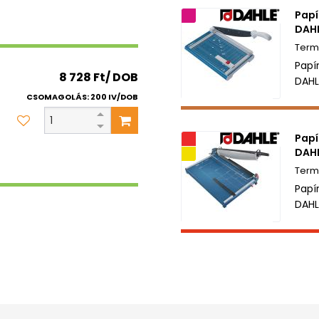
Papí
2 év garancia
DAHL
Papí
8 728 Ft/ DOB
DAHL
CSOMAGOLÁS: 200 IV/DOB
Papí
Akciós
DAHL
Kifutó termék
Papí
DAHL