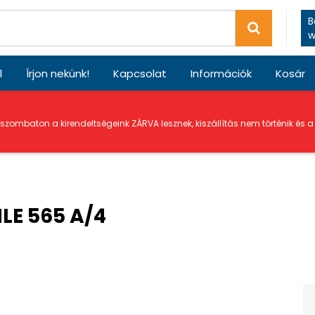
B
w
l
Írjon nekünk!
Kapcsolat
Információk
Kosár
 szombaton a kirendeltségeink ZÁRVA lesznek, kiszállítás nem történik és 
LE 565 A/4