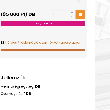
195 000 Ft/ DB
5 év garancia
Kérdés / reklamáció a termékkel kapcsolatban
Jellemzők
Mennyiségi egység:
DB
Csomagolás:
1 DB