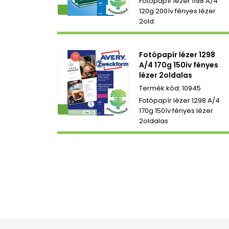
Fotópapír lézer 1198 A/4
ezetbarát
120g 200ív fényes lézer
2old.
Fotópapír lézer 1298
A/4 170g 150ív fényes
lézer 2oldalas
10945
Fotópapír lézer 1298 A/4
ezetbarát
170g 150ív fényes lézer
2oldalas