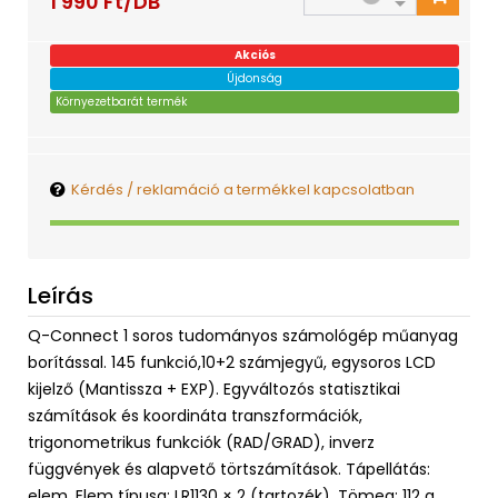
1 990 Ft/DB
Akciós
Újdonság
Környezetbarát termék
Kérdés / reklamáció a termékkel kapcsolatban
Leírás
Q-Connect 1 soros tudományos számológép műanyag
borítással. 145 funkció,10+2 számjegyű, egysoros LCD
kijelző (Mantissza + EXP). Egyváltozós statisztikai
számítások és koordináta transzformációk,
trigonometrikus funkciók (RAD/GRAD), inverz
függvények és alapvető törtszámítások. Tápellátás:
elem. Elem típusa: LR1130 × 2 (tartozék). Tömeg: 112 g.