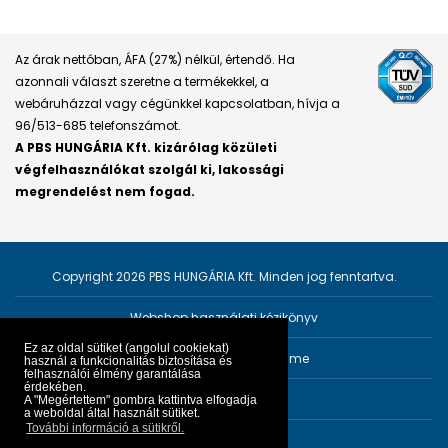
Az árak nettóban, ÁFA (27%) nélkül, értendő. Ha
azonnali választ szeretne a termékekkel, a
webáruházzal vagy cégünkkel kapcsolatban, hívja a
96/513-685 telefonszámot.
A PBS HUNGÁRIA Kft. kizárólag közületi
végfelhasználókat szolgál ki, lakossági
megrendelést nem fogad.
Copyright 2026 PBS HUNGÁRIA Kft. Minden jog fenntartva.
Webshop használati kézikönyv
Ez az oldal sütiket (angolul cookiekat)
Személyes adatok védelme
használ a funkcionalitás biztosítása és
felhasználói élmény garantálása
érdekében.
Impresszum
A "Megértettem" gombra kattintva elfogadja
a weboldal által használt sütiket.
További információ a sütikről.
ÁSZF