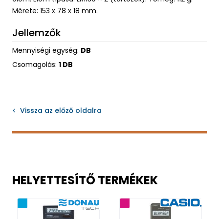
Mérete: 153 x 78 x 18 mm.
Jellemzők
Mennyiségi egység:
DB
Csomagolás:
1 DB
Vissza az előző oldalra
HELYETTESÍTŐ TERMÉKEK
nság
3 év garancia