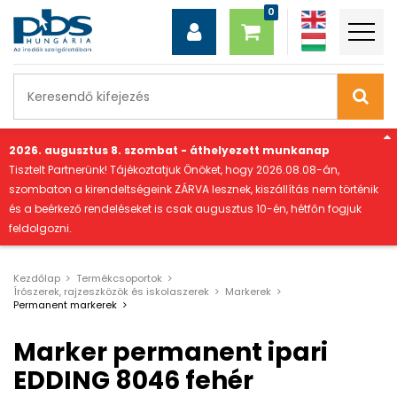
"
2026. augusztus 8. szombat - áthelyezett munkanap
Tisztelt Partnerünk! Tájékoztatjuk Önöket, hogy 2026.08.08-án,
szombaton a kirendeltségeink ZÁRVA lesznek, kiszállítás nem történik
és a beérkező rendeléseket is csak augusztus 10-én, hétfőn fogjuk
feldolgozni.
Kezdőlap
Termékcsoportok
Írószerek, rajzeszközök és iskolaszerek
Markerek
Permanent markerek
Marker permanent ipari
EDDING 8046 fehér