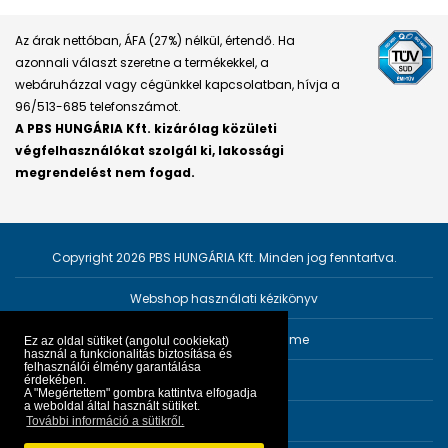
Az árak nettóban, ÁFA (27%) nélkül, értendő. Ha
azonnali választ szeretne a termékekkel, a
webáruházzal vagy cégünkkel kapcsolatban, hívja a
96/513-685 telefonszámot.
A PBS HUNGÁRIA Kft. kizárólag közületi
végfelhasználókat szolgál ki, lakossági
megrendelést nem fogad.
Copyright 2026 PBS HUNGÁRIA Kft. Minden jog fenntartva.
Webshop használati kézikönyv
Személyes adatok védelme
Ez az oldal sütiket (angolul cookiekat)
használ a funkcionalitás biztosítása és
felhasználói élmény garantálása
Impresszum
érdekében.
A "Megértettem" gombra kattintva elfogadja
a weboldal által használt sütiket.
ÁSZF
További információ a sütikről.