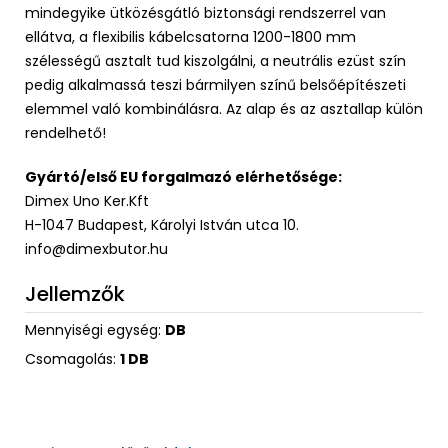
mindegyike ütközésgátló biztonsági rendszerrel van
ellátva, a flexibilis kábelcsatorna 1200-1800 mm
szélességű asztalt tud kiszolgálni, a neutrális ezüst szín
pedig alkalmassá teszi bármilyen színű belsőépítészeti
elemmel való kombinálásra. Az alap és az asztallap külön
rendelhető!
Gyártó/első EU forgalmazó elérhetősége:
Dimex Uno Ker.Kft
H-1047 Budapest, Károlyi István utca 10.
info@dimexbutor.hu
Jellemzők
Mennyiségi egység:
DB
Csomagolás:
1 DB