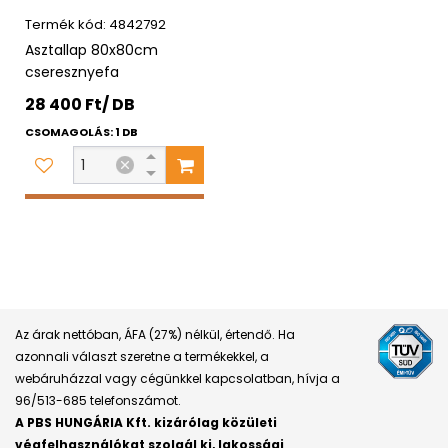
4842792
Asztallap 80x80cm
cseresznyefa
28 400 Ft/ DB
CSOMAGOLÁS: 1 DB
Az árak nettóban, ÁFA (27%) nélkül, értendő. Ha
azonnali választ szeretne a termékekkel, a
webáruházzal vagy cégünkkel kapcsolatban, hívja a
96/513-685 telefonszámot.
A PBS HUNGÁRIA Kft. kizárólag közületi
végfelhasználókat szolgál ki, lakossági