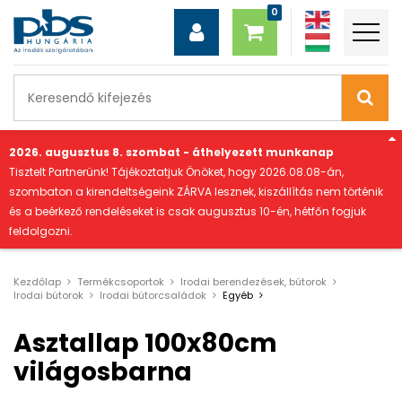
"
2026. augusztus 8. szombat - áthelyezett munkanap
Tisztelt Partnerünk! Tájékoztatjuk Önöket, hogy 2026.08.08-án,
szombaton a kirendeltségeink ZÁRVA lesznek, kiszállítás nem történik
és a beérkező rendeléseket is csak augusztus 10-én, hétfőn fogjuk
feldolgozni.
Kezdőlap
Termékcsoportok
Irodai berendezések, bútorok
Irodai bútorok
Irodai bútorcsaládok
Egyéb
Asztallap 100x80cm
világosbarna