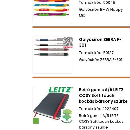
50045
Golyósirón BMW Happy
Mix
Golyósirón ZEBRA F-
301
50127
Golyósirón ZEBRA F-301
Beíró gumis A/5 LEITZ
COSY Soft touch
kockás bársony szürke
1222407
Beíró gumis A/5 LEITZ
ezetbarát
COSY Soft touch kockás
bársony szürke