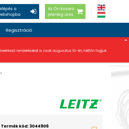
elépés a
Az Ön kosara
ebshopba
jelenleg üres.
Regisztráció
a beérkező rendeléseket is csak augusztus 10-én, hétfőn fogjuk
Termék kód: 3044906