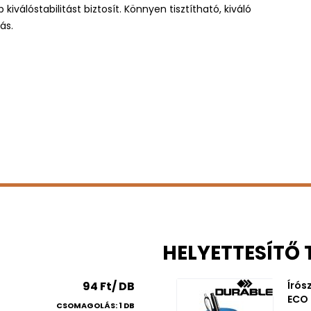
iválóstabilitást biztosít. Könnyen tisztítható, kiváló
ás.
HELYETTESÍTŐ
94 Ft/ DB
Írós
ECO 
CSOMAGOLÁS: 1 DB