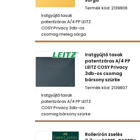
2139806
Iratgyűjtő tasak
patentzáras A/4 PP LEITZ
COSY Privacy 3db-os
csomag meleg sárga
Iratgyűjtő tasak
patentzáras A/4 PP
LEITZ COSY Privacy
3db-os csomag
bársony szürke
2139807
Iratgyűjtő tasak
patentzáras A/4 PP LEITZ
COSY Privacy 3db-os
csomag bársony szürke
Rollerirón zselés