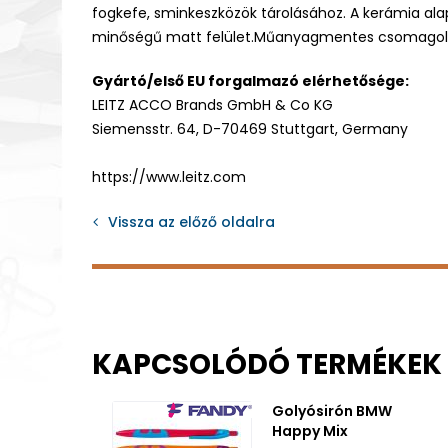
fogkefe, sminkeszközök tárolásához. A kerámia alap k
minőségű matt felület.Műanyagmentes csomagol
Gyártó/első EU forgalmazó elérhetősége:
LEITZ ACCO Brands GmbH & Co KG
Siemensstr. 64, D-70469 Stuttgart, Germany
https://www.leitz.com
Vissza az előző oldalra
KAPCSOLÓDÓ TERMÉKEK
Golyósirón BMW
Happy Mix