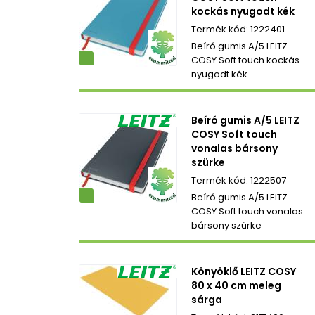
kockás nyugodt kék
1222401
Beíró gumis A/5 LEITZ
ezetbarát
COSY Soft touch kockás
nyugodt kék
Beíró gumis A/5 LEITZ
COSY Soft touch
vonalas bársony
szürke
1222507
ezetbarát
Beíró gumis A/5 LEITZ
COSY Soft touch vonalas
bársony szürke
Könyöklő LEITZ COSY
80 x 40 cm meleg
sárga