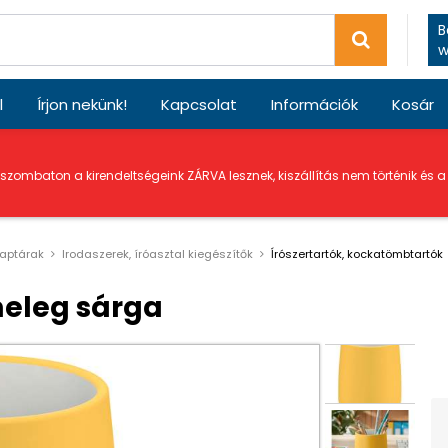
B
w
l
Írjon nekünk!
Kapcsolat
Információk
Kosár
 szombaton a kirendeltségeink ZÁRVA lesznek, kiszállítás nem történik és 
naptárak
Irodaszerek, íróasztal kiegészítők
ĺrószertartók, kockatömbtartók
meleg sárga