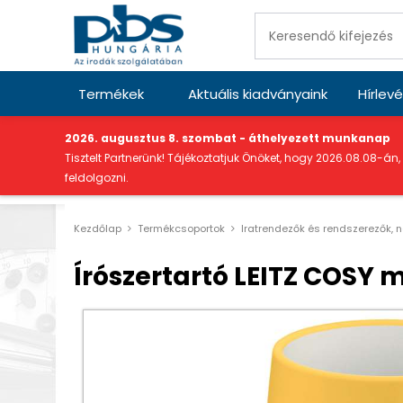
Termékek
Aktuális kiadványaink
Hírlevé
"
2026. augusztus 8. szombat - áthelyezett munkanap
Tisztelt Partnerünk! Tájékoztatjuk Önöket, hogy 2026.08.08-án,
feldolgozni.
Kezdőlap
Termékcsoportok
Iratrendezők és rendszerezők, 
Írószertartó LEITZ COSY 