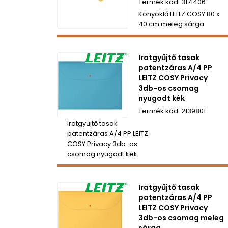
3171406
Könyöklő LEITZ COSY 80 x
40 cm meleg sárga
Iratgyűjtő tasak
patentzáras A/4 PP
LEITZ COSY Privacy
3db-os csomag
nyugodt kék
2139801
Iratgyűjtő tasak
patentzáras A/4 PP LEITZ
COSY Privacy 3db-os
csomag nyugodt kék
Iratgyűjtő tasak
patentzáras A/4 PP
LEITZ COSY Privacy
3db-os csomag meleg
sárga