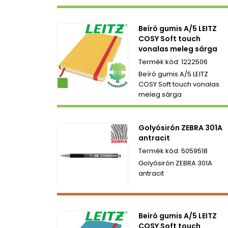
Beíró gumis A/5 LEITZ
COSY Soft touch
vonalas meleg sárga
1222506
Beíró gumis A/5 LEITZ
ezetbarát
COSY Soft touch vonalas
meleg sárga
Golyósirón ZEBRA 301A
antracit
5059518
Golyósirón ZEBRA 301A
antracit
Beíró gumis A/5 LEITZ
COSY Soft touch