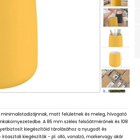
 A minimalistadizájnnak, matt felületnek és meleg, hívogató
 munkakörnyezetedbe. A 85 mm széles felsőátmérőnek és 108
biztosít kiegészítőid tárolásához a nyugodt és
óasztali kiegészítők - pl. olló, vonalzó, markervagy akár