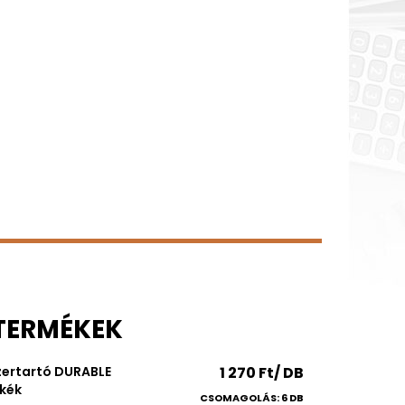
 TERMÉKEK
zertartó DURABLE
1 270 Ft/ DB
kék
CSOMAGOLÁS: 6 DB