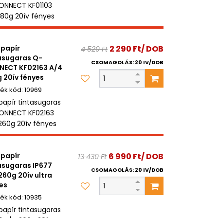
NNECT KF01103
180g 20ív fényes
papír
2 290 Ft/ DOB
4 520 Ft
asugaras Q-
CSOMAGOLÁS: 20 IV/DOB
NECT KF02163 A/4
 20ív fényes
10969
papír tintasugaras
ONNECT KF02163
260g 20ív fényes
papír
6 990 Ft/ DOB
13 430 Ft
asugaras IP677
CSOMAGOLÁS: 20 IV/DOB
260g 20ív ultra
es
10935
papír tintasugaras