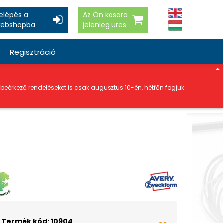
elépés a
Az Ön kosara
ebshopba
jelenleg üres.
Regisztráció
a beérkező rendeléseket is csak augusztus 10-én, hétfőn fogjuk
Termék kód: 10904