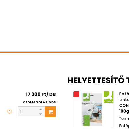
HELYETTESÍTŐ
17 300 Ft/ DB
Fotó
Akciós
tint
CSOMAGOLÁS: 5 DB
CONN
180g
Fotó