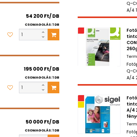
Q-CO
A/4 
54 200 Ft/ DB
CSOMAGOLÁS: 1 DB
Fotó
Akciós
tint
CON
260g
Fotó
195 000 Ft/ DB
Q-C
A/4 
CSOMAGOLÁS: 1 DB
Fotó
Akciós
tint
Kifutó termék
A/4 
fény
50 000 Ft/ DB
CSOMAGOLÁS: 1 DB
Fotó