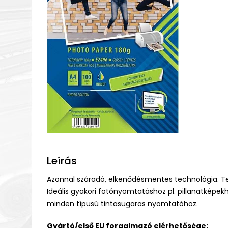
Leírás
Azonnal száradó, elkenődésmentes technológia. T
Ideális gyakori fotónyomtatáshoz pl. pillanatképe
minden típusú tintasugaras nyomtatóhoz.
Gyártó/első EU forgalmazó elérhetősége: