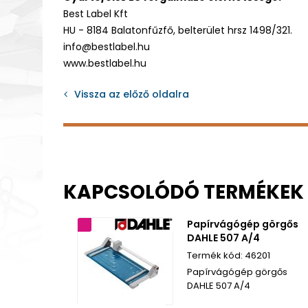
Best Label Kft
HU - 8184 Balatonfűzfő, belterület hrsz 1498/321.
info@bestlabel.hu
www.bestlabel.hu
Vissza az előző oldalra
KAPCSOLÓDÓ TERMÉKEK
Papírvágógép görgős
2 év garancia
DAHLE 507 A/4
46201
Papírvágógép görgős
DAHLE 507 A/4