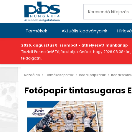
Termékek
Aktuális kiadványaink
Hírlevé
"
2026. augusztus 8. szombat - áthelyezett munkanap
Tisztelt Partnerünk! Tájékoztatjuk Önöket, hogy 2026.08.08-án,
feldolgozni.
Kezdőlap
Termékcsoportok
Irodai papíráruk
Irodakommun
Fotópapír tintasugaras E