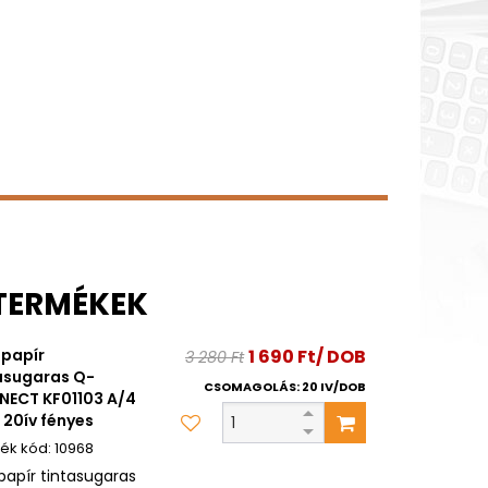
 TERMÉKEK
papír
1 690 Ft/ DOB
3 280 Ft
asugaras Q-
CSOMAGOLÁS: 20 IV/DOB
ECT KF01103 A/4
 20ív fényes
10968
papír tintasugaras