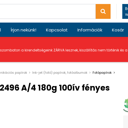
B
w
l
Írjon nekünk!
Kapcsolat
Információk
Kosár
 szombaton a kirendeltségeink ZÁRVA lesznek, kiszállítás nem történik és 
ikációs papírok
Ink-jet (fotó) papírok, fotóalbumok
Fotópapírok
2496 A/4 180g 100ív fényes