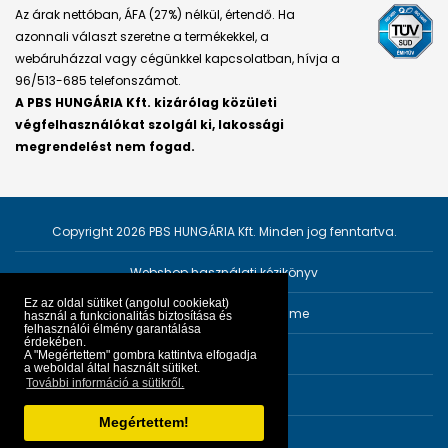
Az árak nettóban, ÁFA (27%) nélkül, értendő. Ha
azonnali választ szeretne a termékekkel, a
webáruházzal vagy cégünkkel kapcsolatban, hívja a
96/513-685 telefonszámot.
A PBS HUNGÁRIA Kft. kizárólag közületi
végfelhasználókat szolgál ki, lakossági
megrendelést nem fogad.
Copyright 2026 PBS HUNGÁRIA Kft. Minden jog fenntartva.
Webshop használati kézikönyv
Ez az oldal sütiket (angolul cookiekat)
Személyes adatok védelme
használ a funkcionalitás biztosítása és
felhasználói élmény garantálása
érdekében.
Impresszum
A "Megértettem" gombra kattintva elfogadja
a weboldal által használt sütiket.
További információ a sütikről.
ÁSZF
Megértettem!
Fejlesztő:
PRGroup