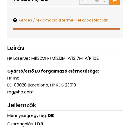
Kérdés / reklamáció a termékkel kapcsolatban
Leírás
HP LaserJet M1132MFP/M1212MFP/1217MFP/P1102
Gyártó/első EU forgalmazó elérhetősége:
HP Inc.
ES-08028 Barcelona, HP REG 23010
reg@hp.com
Jellemzők
Mennyiségi egység:
DB
Csomagolás:
1 DB