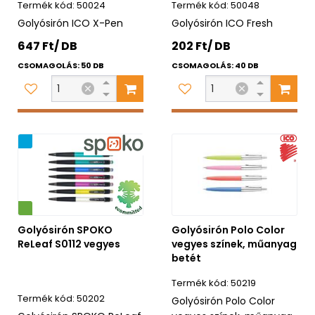
50024
50048
Golyósirón ICO X-Pen
Golyósirón ICO Fresh
647 Ft/ DB
202 Ft/ DB
CSOMAGOLÁS: 50 DB
CSOMAGOLÁS: 40 DB
ág
Golyósirón SPOKO
Golyósirón Polo Color
ReLeaf S0112 vegyes
vegyes színek, műanyag
betét
50219
50202
Golyósirón Polo Color