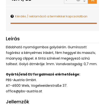
Kérdés / reklamáció a termékkel kapcsolatban
Leírás
Eldobható nyomógombos golyósirón. Gumírozott
fogórész a kényelmes írásért, fém heggyel és masszív,
műanyag clippel. A tinta színével megegyező színű
tolltest. Golyó átmérője: 1mm. Vonalvastagság: 0,7 mm.
Gyártó/első EU forgalmazó elérhetősége:
PBS-Austria GmbH.
AT-4600 Wels, Vogelweiderstraße 37.
office@pbs-austria.at
Jellemzők