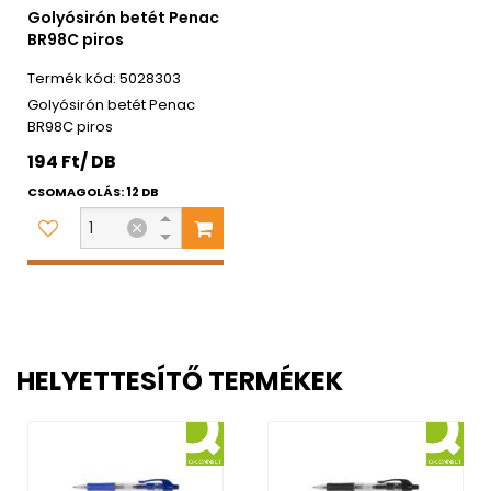
Golyósirón betét Penac
BR98C piros
5028303
Golyósirón betét Penac
BR98C piros
194 Ft/ DB
CSOMAGOLÁS: 12 DB
HELYETTESÍTŐ TERMÉKEK