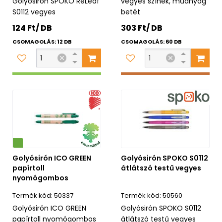
Golyósirón SPOKO ReLeaf
vegyes színek, műanyag
S0112 vegyes
betét
124 Ft/ DB
303 Ft/ DB
CSOMAGOLÁS: 12 DB
CSOMAGOLÁS: 60 DB
Golyósirón ICO GREEN
Golyósirón SPOKO S0112
papírtoll
átlátszó testű vegyes
nyomógombos
50337
50560
Golyósirón ICO GREEN
Golyósirón SPOKO S0112
papírtoll nyomógombos
átlátszó testű vegyes