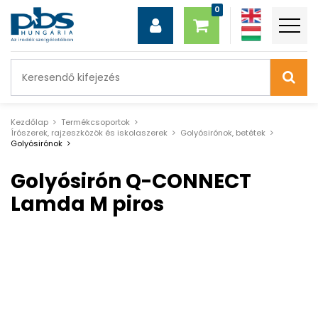
Kezdőlap
Termékcsoportok
Írószerek, rajzeszközök és iskolaszerek
Golyósirónok, betétek
Golyósirónok
Golyósirón Q-CONNECT
Lamda M piros