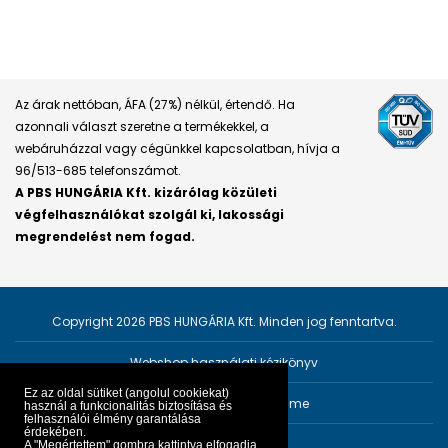
Az árak nettóban, ÁFA (27%) nélkül, értendő. Ha
azonnali választ szeretne a termékekkel, a
webáruházzal vagy cégünkkel kapcsolatban, hívja a
96/513-685 telefonszámot.
A PBS HUNGÁRIA Kft. kizárólag közületi
végfelhasználókat szolgál ki, lakossági
megrendelést nem fogad.
Copyright 2026 PBS HUNGÁRIA Kft. Minden jog fenntartva.
Webshop használati kézikönyv
Ez az oldal sütiket (angolul cookiekat)
Személyes adatok védelme
használ a funkcionalitás biztosítása és
felhasználói élmény garantálása
érdekében.
Impresszum
A "Megértettem" gombra kattintva elfogadja